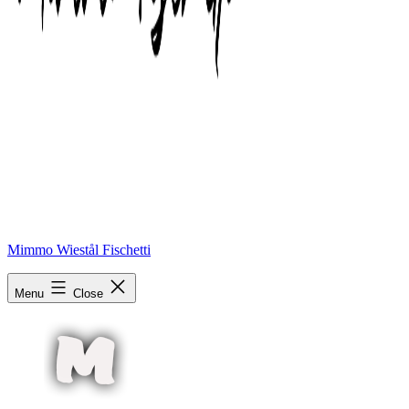
Mimmo Wiestål Fischetti
mmm
Menu
Close